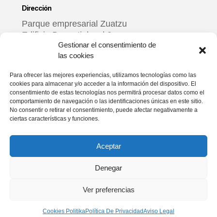
Dirección
Parque empresarial Zuatzu
Edificio Donosti, local 3
Gestionar el consentimiento de
20018 Donostia – Gipuzkoa
las cookies
Horario
Para ofrecer las mejores experiencias, utilizamos tecnologías como las
cookies para almacenar y/o acceder a la información del dispositivo. El
De lunes a viernes
consentimiento de estas tecnologías nos permitirá procesar datos como el
9:00 – 17:00
comportamiento de navegación o las identificaciones únicas en este sitio.
No consentir o retirar el consentimiento, puede afectar negativamente a
ciertas características y funciones.
Redes sociales
Aceptar
Denegar
Ver preferencias
Aviso Legal
Política De Privacidad
Política De Cookies
Cookies Politika
Política De Privacidad
Aviso Legal