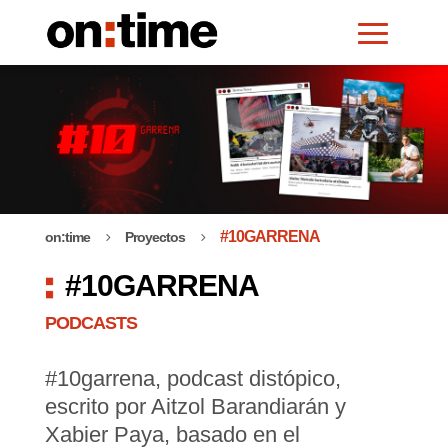
#10GARRENA
on:time
Proyectos
5
5
#10GARRENA
PODCASTS
#10garrena, podcast distópico,
escrito por Aitzol Barandiarán y
Xabier Paya, basado en el