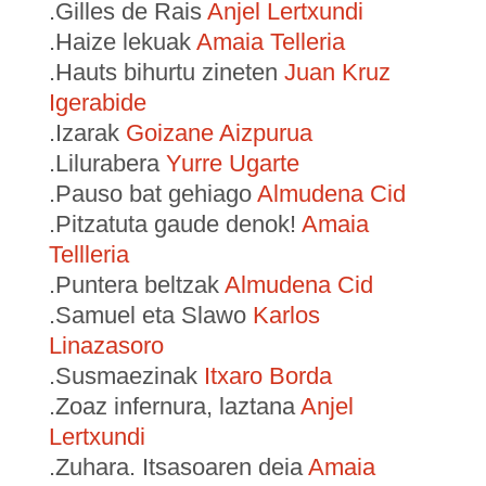
.Gilles de Rais
Anjel Lertxundi
.Haize lekuak
Amaia Telleria
.Hauts bihurtu zineten
Juan Kruz
Igerabide
.Izarak
Goizane Aizpurua
.Lilurabera
Yurre Ugarte
.Pauso bat gehiago
Almudena Cid
.Pitzatuta gaude denok!
Amaia
Tellleria
.Puntera beltzak
Almudena Cid
.Samuel eta Slawo
Karlos
Linazasoro
.Susmaezinak
Itxaro Borda
.Zoaz infernura, laztana
Anjel
Lertxundi
.Zuhara. Itsasoaren deia
Amaia