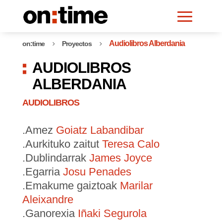
Audiolibros Alberdania
on:time
Proyectos
5
5
AUDIOLIBROS
ALBERDANIA
AUDIOLIBROS
.Amez
Goiatz Labandibar
.Aurkituko zaitut
Teresa Calo
.Dublindarrak
James Joyce
.Egarria
Josu Penades
.Emakume gaiztoak
Marilar
Aleixandre
.Ganorexia
Iñaki Segurola