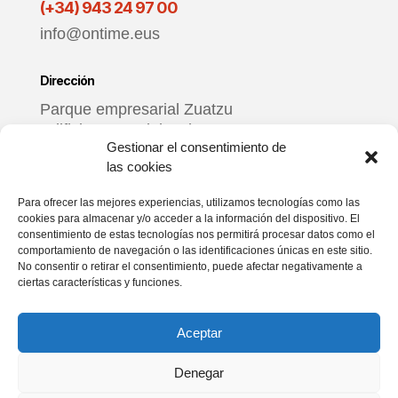
(+34) 943 24 97 00
info@ontime.eus
Dirección
Parque empresarial Zuatzu
Edificio Donosti, local 3
Gestionar el consentimiento de
20018 Donostia – Gipuzkoa
las cookies
Horario
Para ofrecer las mejores experiencias, utilizamos tecnologías como las
cookies para almacenar y/o acceder a la información del dispositivo. El
De lunes a viernes
consentimiento de estas tecnologías nos permitirá procesar datos como el
9:00 – 17:00
comportamiento de navegación o las identificaciones únicas en este sitio.
No consentir o retirar el consentimiento, puede afectar negativamente a
ciertas características y funciones.
Redes sociales
Aceptar
Denegar