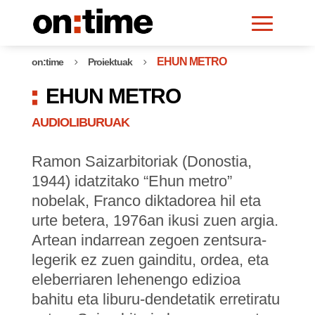
EHUN METRO
on:time
Proiektuak
5
5
EHUN METRO
AUDIOLIBURUAK
Ramon Saizarbitoriak (Donostia,
1944) idatzitako “Ehun metro”
nobelak, Franco diktadorea hil eta
urte betera, 1976an ikusi zuen argia.
Artean indarrean zegoen zentsura-
legerik ez zuen gainditu, ordea, eta
eleberriaren lehenengo edizioa
bahitu eta liburu-dendetatik erretiratu