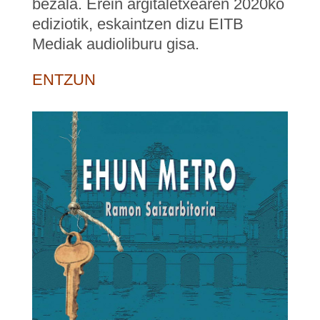
bezala. Erein argitaletxearen 2020ko
ediziotik, eskaintzen dizu EITB
Mediak audioliburu gisa.
ENTZUN