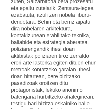
zuten, Saizarbitoria bera prozesatu
eta epaitu zutelarik. Zentsura-legea
ezabatuta, itzuli zen nobela liburu-
dendetara. Behin eta berriz aipatu
dira nobelaren arkitektura,
kontakizunean erabilitako teknika,
baliabide eta estrategia aberatsa,
poliziarengandik ihesi doan
aktibistak poliziaren tiroz zerraldo
erori arte lasterka egiten dituen ehun
metroak kontatzeko garaian. Ihesi
doan bitartean, bere bizitzako
pasadizoak oroitzen ditu
protagonistak, lekuko anonimo
batengana hurbiltzeko ahaleginean,
testigu hari bizitza eskainiko balio