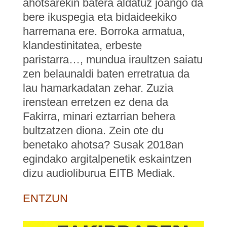
ahotsarekin batera aldatuz joango da
bere ikuspegia eta bidaideekiko
harremana ere. Borroka armatua,
klandestinitatea, erbeste
paristarra…, mundua iraultzen saiatu
zen belaunaldi baten erretratua da
lau hamarkadatan zehar. Zuzia
irenstean erretzen ez dena da
Fakirra, minari eztarrian behera
bultzatzen diona. Zein ote du
benetako ahotsa? Susak 2018an
egindako argitalpenetik eskaintzen
dizu audioliburua EITB Mediak.
ENTZUN