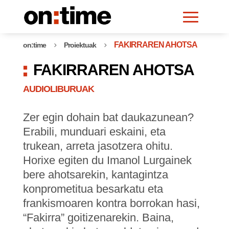
FAKIRRAREN AHOTSA
on:time
Proiektuak
5
5
FAKIRRAREN AHOTSA
AUDIOLIBURUAK
Zer egin dohain bat daukazunean?
Erabili, munduari eskaini, eta
trukean, arreta jasotzera ohitu.
Horixe egiten du Imanol Lurgainek
bere ahotsarekin, kantagintza
konprometitua besarkatu eta
frankismoaren kontra borrokan hasi,
“Fakirra” goitizenarekin. Baina,