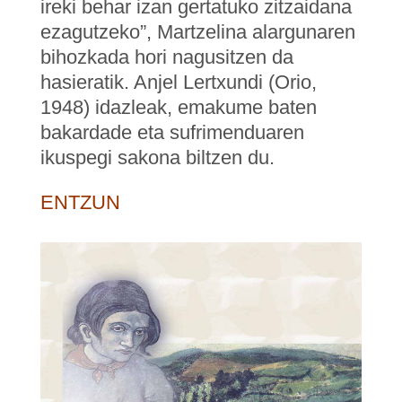
ireki behar izan gertatuko zitzaidana
ezagutzeko”, Martzelina alargunaren
bihozkada hori nagusitzen da
hasieratik. Anjel Lertxundi (Orio,
1948) idazleak, emakume baten
bakardade eta sufrimenduaren
ikuspegi sakona biltzen du.
ENTZUN