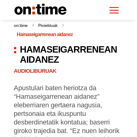
on:time
Proiektuak
5
5
Hamaseigarrenean aidanez
HAMASEIGARRENEAN
AIDANEZ
AUDIOLIBURUAK
Apustulari baten heriotza da
“Hamaseigarrenean aidanez”
eleberriaren gertaera nagusia,
pertsonaia eta ikuspuntu
desberdinetatik kontatua; baserri
giroko trajedia bat. “Ez nuen leihorik