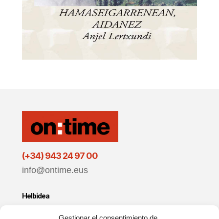
(+34) 943 24 97 00
info@ontime.eus
Helbidea
Zuatzu Enpresa Parkea
Gestionar el consentimiento de