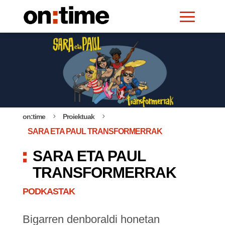
on:time
Proiektuak
5
5
SARA ETA PAUL TRANSFORMERRAK
SARA ETA PAUL
TRANSFORMERRAK
PODKASTAK
Bigarren denboraldi honetan