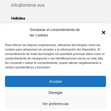
info@ontime.eus
Helbidea
Zuatzu Enpresa Parkea
Gestionar el consentimiento de
Donosti eraikina, 3. lokala
las cookies
20018 Donostia – Gipuzkoa
Para ofrecer las mejores experiencias, utilizamos tecnologías como las
cookies para almacenar y/o acceder a la información del dispositivo. El
Ordutegia
consentimiento de estas tecnologías nos permitirá procesar datos como el
Astelehenetik ostiralera
comportamiento de navegación o las identificaciones únicas en este sitio.
No consentir o retirar el consentimiento, puede afectar negativamente a
9:00 – 17:00
ciertas características y funciones.
Sare sozialak
Aceptar
Denegar
Ver preferencias
Lege oharra
Pribatasuna
Cookie Politika