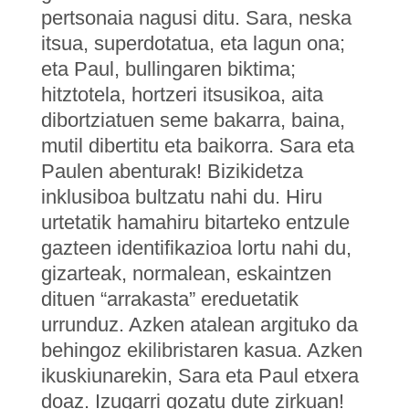
pertsonaia nagusi ditu. Sara, neska
itsua, superdotatua, eta lagun ona;
eta Paul, bullingaren biktima;
hitztotela, hortzeri itsusikoa, aita
dibortziatuen seme bakarra, baina,
mutil dibertitu eta baikorra. Sara eta
Paulen abenturak! Bizikidetza
inklusiboa bultzatu nahi du. Hiru
urtetatik hamahiru bitarteko entzule
gazteen identifikazioa lortu nahi du,
gizarteak, normalean, eskaintzen
dituen “arrakasta” ereduetatik
urrunduz. Azken atalean argituko da
behingoz ekilibristaren kasua. Azken
ikuskiunarekin, Sara eta Paul etxera
doaz. Izugarri gozatu dute zirkuan!