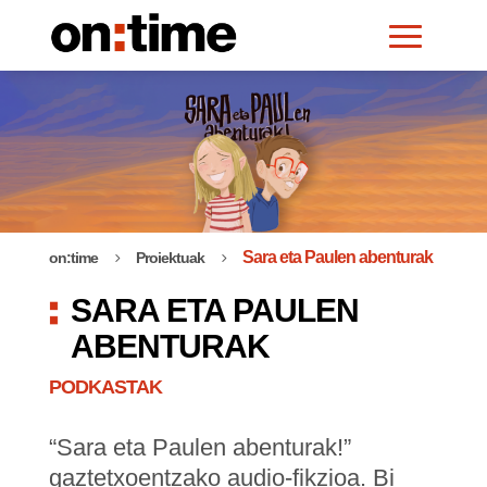
Sara eta Paulen abenturak
on:time
Proiektuak
5
5
SARA ETA PAULEN
ABENTURAK
PODKASTAK
“Sara eta Paulen abenturak!”
gaztetxoentzako audio-fikzioa. Bi